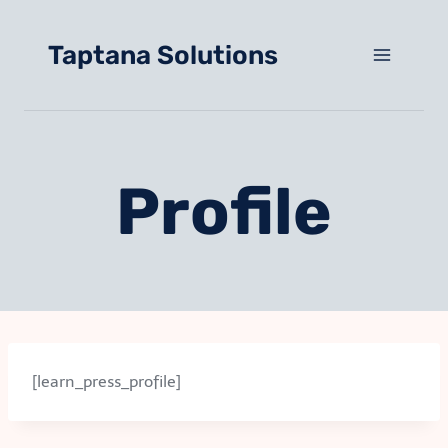
Saltar
al
Taptana Solutions
contenido
Profile
[learn_press_profile]