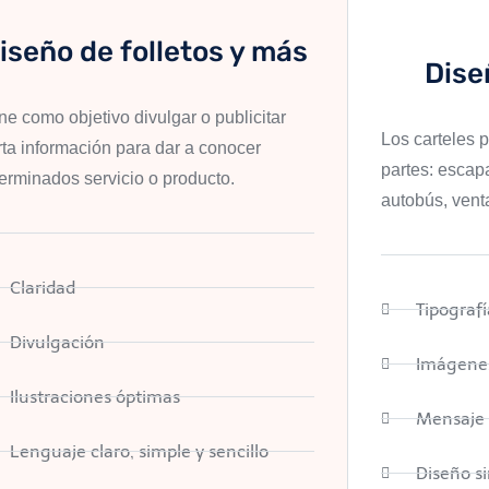
iseño de folletos y más
Dise
ne como objetivo divulgar o publicitar
Los carteles p
rta información para dar a conocer
partes: escap
erminados servicio o producto.
autobús, venta
Claridad
Tipograf
Divulgación
Imágenes
Ilustraciones óptimas
Mensaje
Lenguaje claro, simple y sencillo
Diseño s