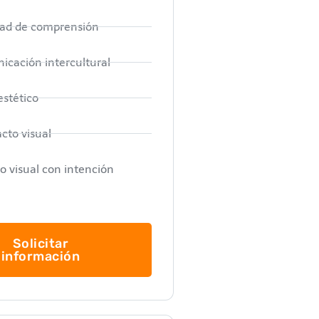
idad de comprensión
icación intercultural
estético
cto visual
o visual con intención
Solicitar
información