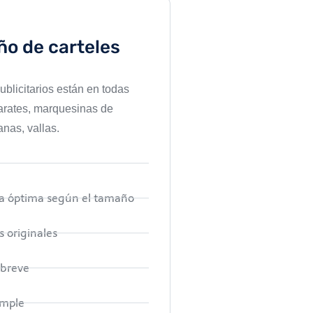
ño de carteles
ublicitarios están en todas
arates, marquesinas de
nas, vallas.
ía óptima según el tamaño
 originales
 breve
imple