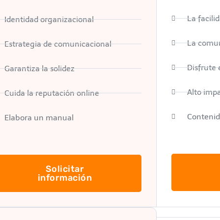
La facil
Identidad organizacional
La comun
Estrategia de comunicacional
Disfrute 
Garantiza la solidez
Alto impa
Cuida la reputación online
Contenid
Elabora un manual
Solicitar
información